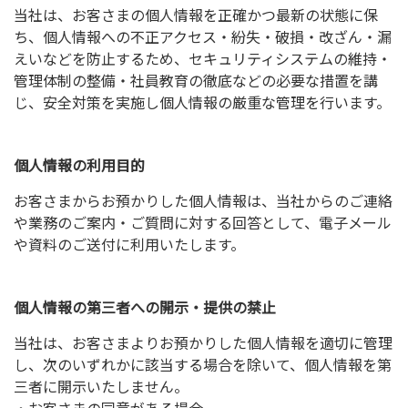
当社は、お客さまの個人情報を正確かつ最新の状態に保
ち、個人情報への不正アクセス・紛失・破損・改ざん・漏
えいなどを防止するため、セキュリティシステムの維持・
PRICE
管理体制の整備・社員教育の徹底などの必要な措置を講
料金表
じ、安全対策を実施し個人情報の厳重な管理を行います。
料金
お仕事の流れ
個人情報の利用目的
COMPANY
会社案内
お客さまからお預かりした個人情報は、当社からのご連絡
や業務のご案内・ご質問に対する回答として、電子メール
会社案内
求人案内
や資料のご送付に利用いたします。
LINK
リンク
個人情報の第三者への開示・提供の禁止
SNS
オンラインショップ
当社は、お客さまよりお預かりした個人情報を適切に管理
し、次のいずれかに該当する場合を除いて、個人情報を第
三者に開示いたしません。