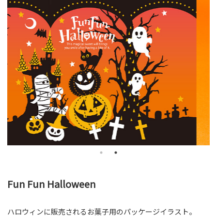
PRICE
料金表
料金
お仕事の流れ
COMPANY
会社案内
会社案内
求人案内
LINK
リンク
SNS
オンラインショップ
Fun Fun Halloween
ハロウィンに販売されるお菓子用のパッケージイラスト。