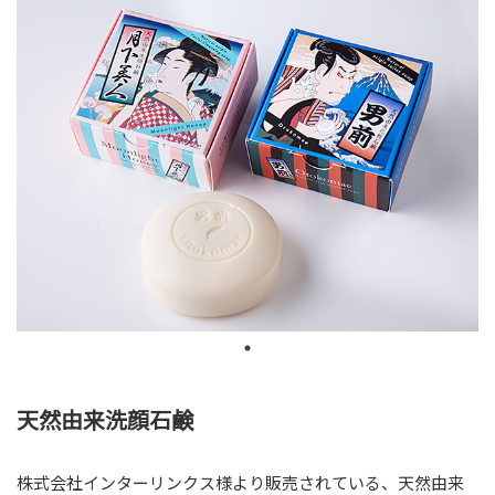
PRICE
料金表
料金
お仕事の流れ
COMPANY
会社案内
会社案内
求人案内
LINK
リンク
SNS
オンラインショップ
天然由来洗顔石鹸
株式会社インターリンクス様より販売されている、天然由来