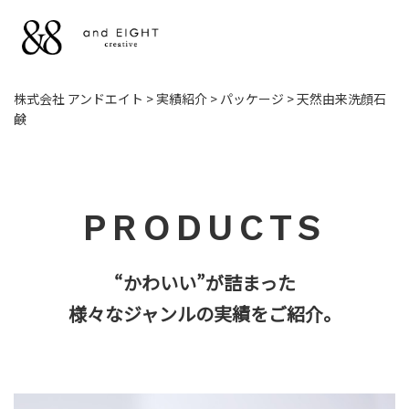
NEWS
株式会社 アンドエイト
>
実績紹介
>
パッケージ
>
天然由来洗顔石
鹸
お知らせ
WORKS
お仕事
PRODUCTS
LICENSE
“かわいい”が詰まった
ライセンス
様々なジャンルの実績をご紹介。
ILLUSTRATION
＆ DESIGN
イラストとデザイン