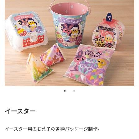
PRICE
料金表
料金
お仕事の流れ
COMPANY
会社案内
会社案内
求人案内
LINK
リンク
イースター
SNS
オンラインショップ
イースター用のお菓子の各種パッケージ制作。