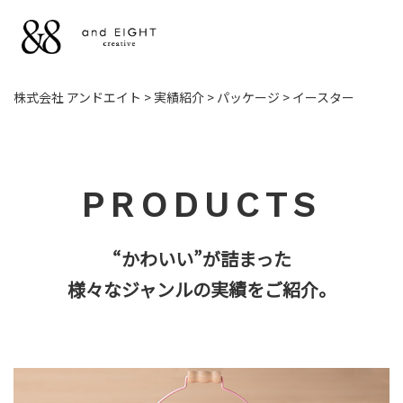
NEWS
株式会社 アンドエイト
>
実績紹介
>
パッケージ
>
イースター
お知らせ
WORKS
PRODUCTS
お仕事
LICENSE
“かわいい”が詰まった
様々なジャンルの実績をご紹介。
ライセンス
ILLUSTRATION
＆ DESIGN
イラストとデザイン