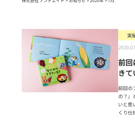
株式会社 アンドエイト
>
お知らせ
>
2020年
>
7月
実
2020.07
前回
きて
前回の
の？」
いと思
くり仕掛