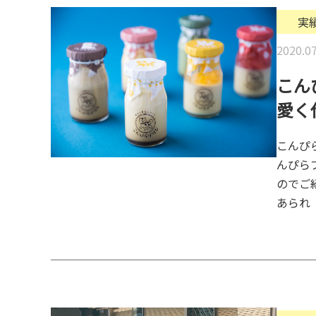
実
2020.07
こん
愛く
こんぴ
んぴら
のでご
あられ「