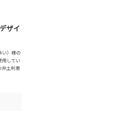
板デザイ
るゆい）様の
使用してい
つ井土利恵