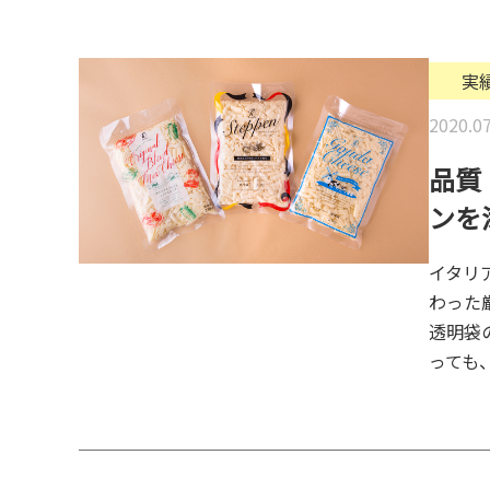
実
2020.07
品質
ンを
イタリ
わった
透明袋
っても、