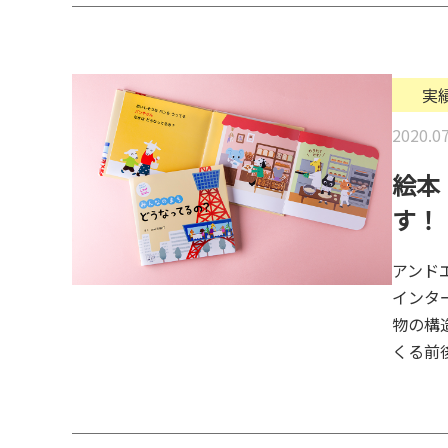
実
2020.07
絵本
す！
アンド
インタ
物の構
くる前後