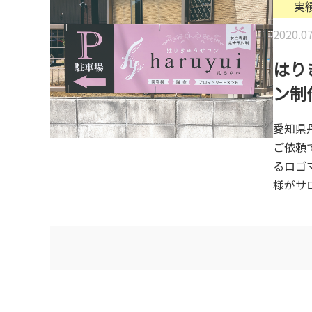
実
2020.07
はり
ン制
愛知県
ご依頼
るロゴ
様がサロ