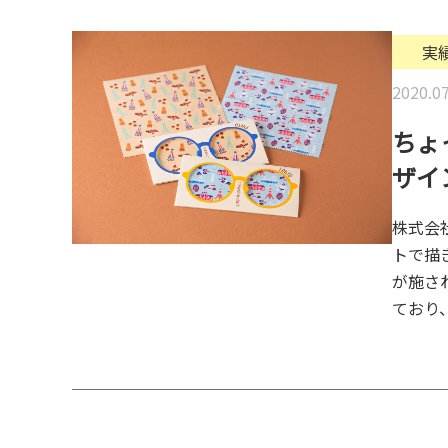
実
2020.07
ちょ
ザイ
株式会
トで描
が施さ
ており、