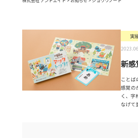
株式会社 アンドエイト
>
お知らせ
>
ショウワノート
実
2023.06
新感
ことば
感覚の
く、字
なげて並