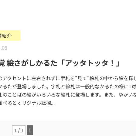
績紹介
.06
覚 絵さがしかるた「アッタトッタ！」
のアクセントに左右されずに字札を"見て"絵札の中から絵を探
かるたが登場しました。字札と絵札は一般的なかるたの様に1対
札のことばの絵がいろいろな絵札に登場します。また、ゆかい
べるとオリジナル絵探...
1 / 1
1