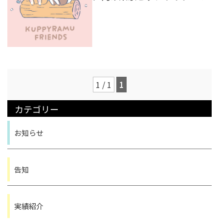
PRICE
料金表
料金
お仕事の流れ
1 / 1
1
COMPANY
会社案内
カテゴリー
会社案内
求人案内
お知らせ
LINK
リンク
告知
SNS
オンラインショップ
実績紹介