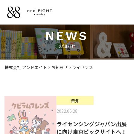
NEWS
NEWS
お知らせ
お知らせ
WORKS
お仕事
株式会社 アンドエイト
>
お知らせ
>
ライセンス
LICENSE
ライセンス
告知
2022.06.28
ILLUSTRATION
ライセンシングジャパン出展
＆ DESIGN
に向け東京ビックサイトへ！
イラストとデザイン