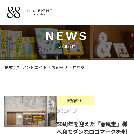
NEWS
NEWS
お知らせ
お知らせ
WORKS
お仕事
株式会社 アンドエイト
>
お知らせ
>
春風堂
LICENSE
ライセンス
実績紹介
2021.04.14
ILLUSTRATION
50周年を迎えた『春風堂』様
＆ DESIGN
へ和モダンなロゴマークを制
イラストとデザイン