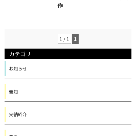
作
PRICE
料金表
1 / 1
1
料金
お仕事の流れ
カテゴリー
COMPANY
会社案内
お知らせ
会社案内
求人案内
LINK
告知
リンク
SNS
オンラインショップ
実績紹介