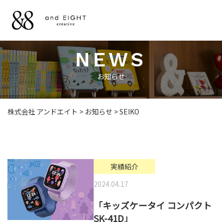
NEWS
NEWS
お知らせ
お知らせ
WORKS
お仕事
株式会社 アンドエイト
>
お知らせ
>
SEIKO
LICENSE
ライセンス
実績紹介
2024.04.17
ILLUSTRATION
「キッズケータイ コンパクト
＆ DESIGN
SK-41D」
イラストとデザイン