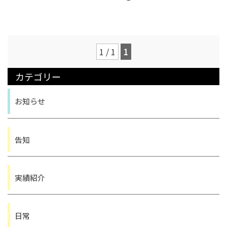
PRICE
料金表
1 / 1
1
料金
お仕事の流れ
カテゴリー
COMPANY
お知らせ
会社案内
会社案内
求人案内
告知
LINK
リンク
実績紹介
SNS
オンラインショップ
日常